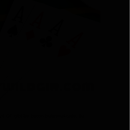
ıt Ol” gibi bir buton bulunmaktadır. Bu