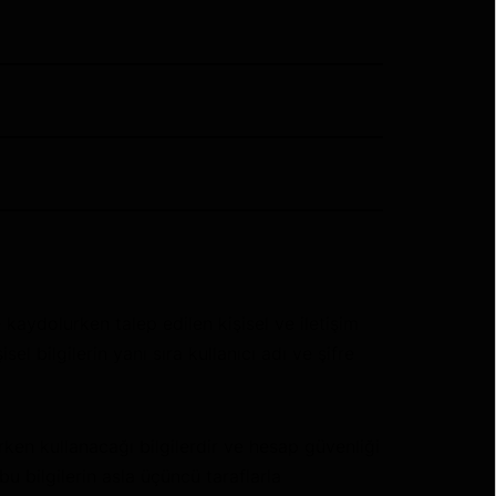
ye kaydolurken talep edilen kişisel ve iletişim
el bilgilerin yanı sıra kullanıcı adı ve şifre
arken kullanacağı bilgilerdir ve hesap güvenliği
 bu bilgilerin asla üçüncü taraflarla