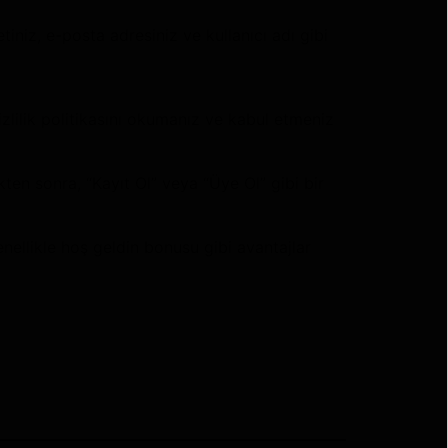
tiniz, e-posta adresiniz ve kullanıcı adı gibi
izlilik politikasını okumanız ve kabul etmeniz
ten sonra, “Kayıt Ol” veya “Üye Ol” gibi bir
enellikle hoş geldin bonusu gibi avantajlar