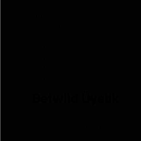
İçerikler
Betwild Üyelik
Betwild Nedir Ve Nasıl Üye Olunur?
Kayıt Işlemi Için Hangi Bilgilere Ihtiyacınız Va
Üyelik Avantajları Nelerdir?
Üyelik Işlemi Ne Kadar Sürer?
Üyelik Sonrası Hesap Doğrulama Adımları
Üyelik Iptali Ve Hesap Kapatma Süreci
Üyelikte Yaşanan Sorunlara Çözüm Önerileri
Sık Sorulan Sorular
Betwild Üyelik
Betwild nedir ve nasıl üye olunur? Betwild, on
üye olmanız gerekmektedir. Kayıt işlemi için ad
Üyelik avantajları arasında ise hoş geldin bon