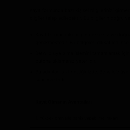
Kayıt formunda bazı kişisel bilgilerinizi girme
bilgiler talep edilecektir. Bu bilgilerin doğru 
Kayıt formundaki bilgileri eksiksiz ve doğru
gerekmektedir. Bu belgeleri dikkatlice ince
Betwild üye olma işlemini tamamlamak için s
butona tıklamanız yeterlidir.
Bu adımları takip ettiğinizde, Betwild’e üye
sunulmaktadır.
Kayıt Olmanın Avantajları
1. Yüksek oranlarla bahis yapabilme imkanı