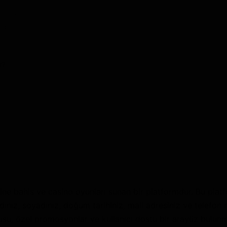
r?
line bahis ve casino oyunları sunan bir platformdur. Bu pla
ınız, soyadınız, doğum tarihiniz, mail adresiniz ve telefon nu
usu, özel promosyonlar ve kullanıcı dostu bir arayüz bulunma