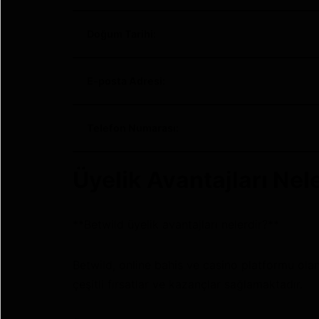
Doğum Tarihi:
E-posta Adresi:
Telefon Numarası:
Üyelik Avantajları Nel
**Betwild üyelik avantajları nelerdir?**
Betwild, online bahis ve casino platformu olan 
çeşitli fırsatlar ve kazançlar sağlamaktadır.