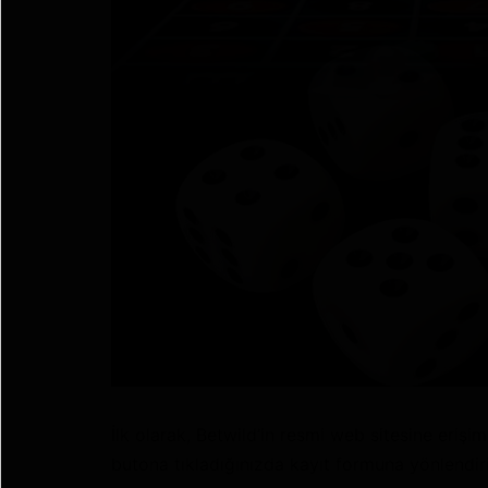
İlk olarak, Betwild’in resmi web sitesine eri
butona tıkladığınızda kayıt formuna yönlendiri