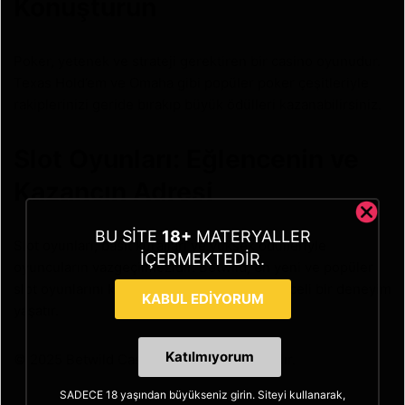
Konuşturun
Poker, yetenek ve strateji gerektiren bir casino oyunudur.
Texas Hold’em ve Omaha gibi popüler poker çeşitleriyle
rakiplerinizi geride bırakıp büyük ödülleri kazanabilirsiniz.
Slot Oyunları: Eğlencenin ve
Kazancın Adresi
BU SITE
18+
MATERYALLER
Slot oyunları, basit kuralları ve yüksek ödülleriyle
IÇERMEKTEDIR.
oyuncuların vazgeçilmezidir. Betwild, en yeni ve popüler
slot oyunlarını kullanıcılarına sunarak eğlenceli bir deneyim
KABUL EDİYORUM
yaşatır.
Katılmıyorum
© 2025 Betwild Casino. Tüm hakları saklıdır.
SADECE 18 yaşından büyükseniz girin. Siteyi kullanarak,