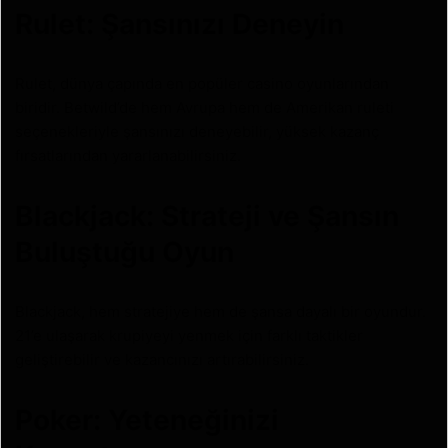
Rulet: Şansınızı Deneyin
Rulet, dünya çapında en popüler casino oyunlarından
biridir. Betwild’de hem Avrupa hem de Amerikan ruleti
seçenekleriyle şansınızı deneyebilir, yüksek kazanç
fırsatlarından yararlanabilirsiniz.
Blackjack: Strateji ve Şansın
Buluştuğu Oyun
Blackjack, hem stratejiye hem de şansa dayalı bir oyundur.
21’e ulaşarak krupiyeyi yenmek için farklı taktikler
geliştirebilir ve kazancınızı artırabilirsiniz.
Poker: Yeteneğinizi