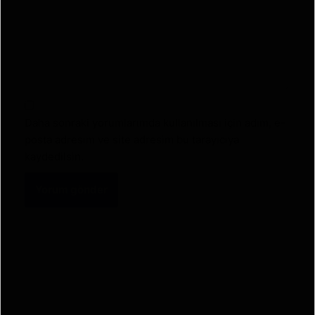
Daha sonraki yorumlarımda kullanılması için adım, e-
posta adresim ve site adresim bu tarayıcıya
kaydedilsin.